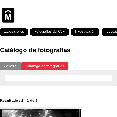
Exposiciones
Fotografías del CdF
Investigación
Educat
Catálogo de fotografías
General
Catálogo de fotografías
Resultados
1
-
1
de
1