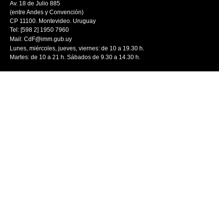
Av. 18 de Julio 885
(entre Andes y Convención)
CP 11100. Montevideo. Uruguay
Tel: [598 2] 1950 7960
Mail:
CdF@imm.gub.uy
Lunes, miércoles, jueves, viernes: de 10 a 19.30 h.
Martes: de 10 a 21 h. Sábados de 9.30 a 14.30 h.