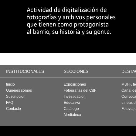
INSTITUCIONALES
SECCIONES
DESTA
Inicio
Exposiciones
MUFF, fes
Quiénes somos
Fotografías del CdF
Canal d
Suscripción
Investigación
Convoca
FAQ
Educativa
Líneas d
Contacto
Catálogo
Fotoviaj
Mediateca