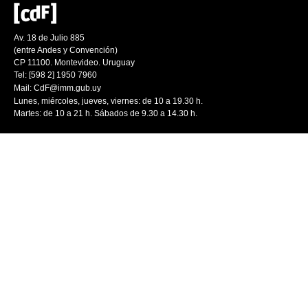
Av. 18 de Julio 885
(entre Andes y Convención)
CP 11100. Montevideo. Uruguay
Tel: [598 2] 1950 7960
Mail:
CdF@imm.gub.uy
Lunes, miércoles, jueves, viernes: de 10 a 19.30 h.
Martes: de 10 a 21 h. Sábados de 9.30 a 14.30 h.