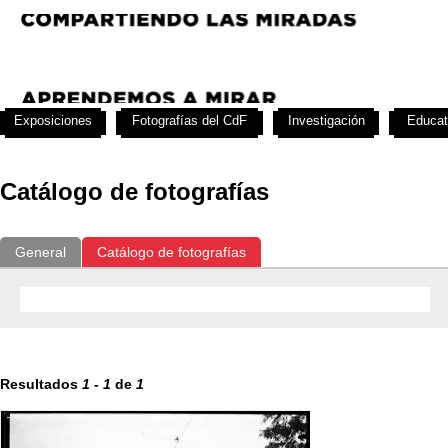
Exposiciones
Fotografías del CdF
Investigación
Educat
Catálogo de fotografías
General
Catálogo de fotografías
Resultados
1
-
1
de
1