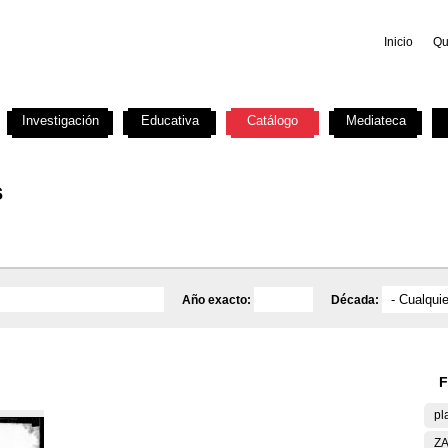
Inicio
Qu
Investigación
Educativa
Catálogo
Mediateca
s
Año exacto:
Década:
F
pl
ZA