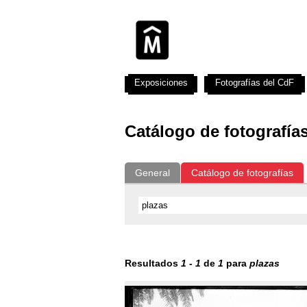
Exposiciones
Fotografías del CdF
Catálogo de fotografía
General
Catálogo de fotografías
Resultados
1
-
1
de
1
para
plazas