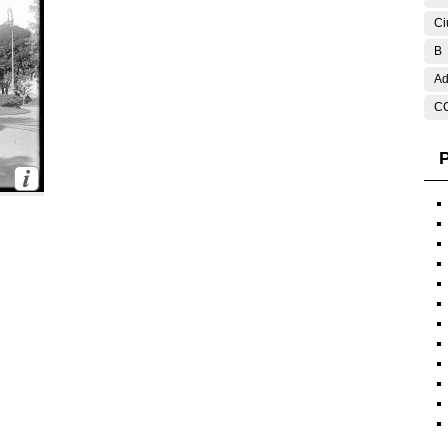
Ci
B
Ad
C
P