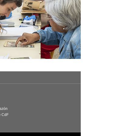
Razón
e CdF