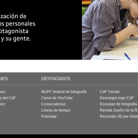
NES
DESTACADOS
nes
MUFF, festival de fotografía
CdF Tienda
as del CdF
Canal de YouTube
Descargar logo CdF
ión
Convocatorias
Escuelas de fotografía
Líneas de tiempo
Revista Sueño de la 
Fotoviaje
Recorrido 3D por Sed
a