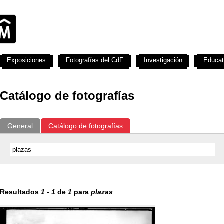
Exposiciones
Fotografías del CdF
Investigación
Educat
Catálogo de fotografías
General
Catálogo de fotografías
Resultados
1
-
1
de
1
para
plazas