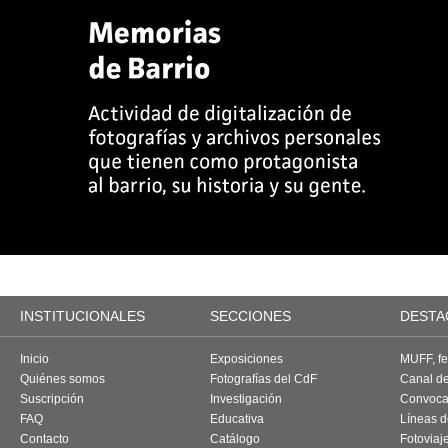
INSTITUCIONALES
SECCIONES
DESTA
Inicio
Exposiciones
MUFF, fes
Quiénes somos
Fotografías del CdF
Canal d
Suscripción
Investigación
Convoca
FAQ
Educativa
Líneas d
Contacto
Catálogo
Fotoviaj