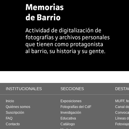
INSTITUCIONALES
SECCIONES
DESTA
Inicio
Exposiciones
MUFF, fes
Quiénes somos
Fotografías del CdF
Canal d
Suscripción
Investigación
Convoca
FAQ
Educativa
Líneas d
Contacto
Catálogo
Fotoviaj