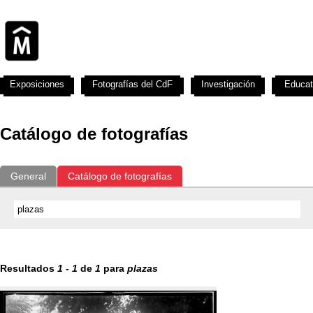
Exposiciones
Fotografías del CdF
Investigación
Educat
Catálogo de fotografías
General
Catálogo de fotografías
Resultados
1
-
1
de
1
para
plazas