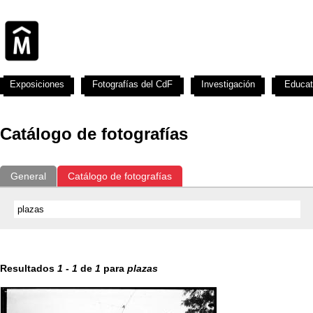
Exposiciones
Fotografías del CdF
Investigación
Educat
Catálogo de fotografías
General
Catálogo de fotografías
Resultados
1
-
1
de
1
para
plazas