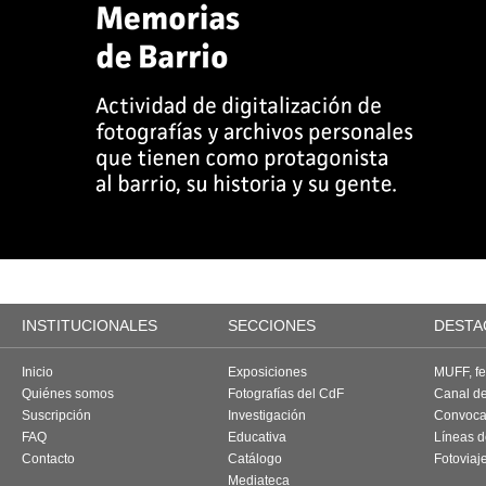
INSTITUCIONALES
SECCIONES
DESTA
Inicio
Exposiciones
MUFF, fes
Quiénes somos
Fotografías del CdF
Canal d
Suscripción
Investigación
Convoca
FAQ
Educativa
Líneas d
Contacto
Catálogo
Fotoviaj
Mediateca