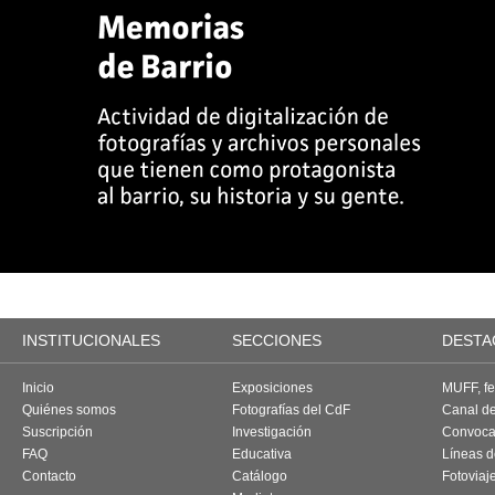
INSTITUCIONALES
SECCIONES
DESTA
Inicio
Exposiciones
MUFF, fes
Quiénes somos
Fotografías del CdF
Canal d
Suscripción
Investigación
Convoca
FAQ
Educativa
Líneas d
Contacto
Catálogo
Fotoviaj