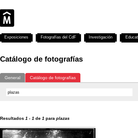
Exposiciones
Fotografías del CdF
Investigación
Educat
Catálogo de fotografías
General
Catálogo de fotografías
Resultados
1
-
1
de
1
para
plazas