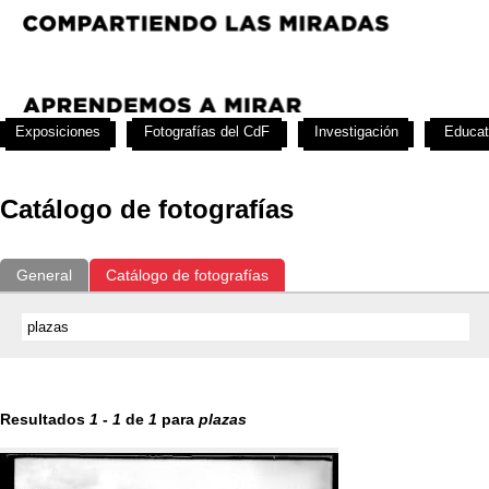
Exposiciones
Fotografías del CdF
Investigación
Educat
Catálogo de fotografías
General
Catálogo de fotografías
Resultados
1
-
1
de
1
para
plazas