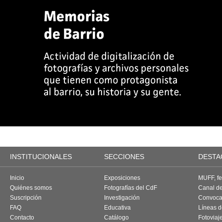
INSTITUCIONALES
SECCIONES
DESTA
Inicio
Exposiciones
MUFF, fes
Quiénes somos
Fotografías del CdF
Canal d
Suscripción
Investigación
Convoca
FAQ
Educativa
Líneas d
Contacto
Catálogo
Fotoviaj