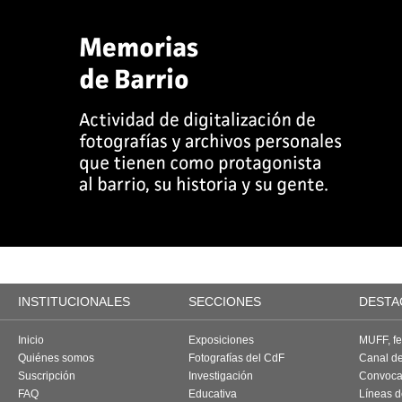
INSTITUCIONALES
SECCIONES
DESTA
Inicio
Exposiciones
MUFF, fes
Quiénes somos
Fotografías del CdF
Canal d
Suscripción
Investigación
Convoca
FAQ
Educativa
Líneas d