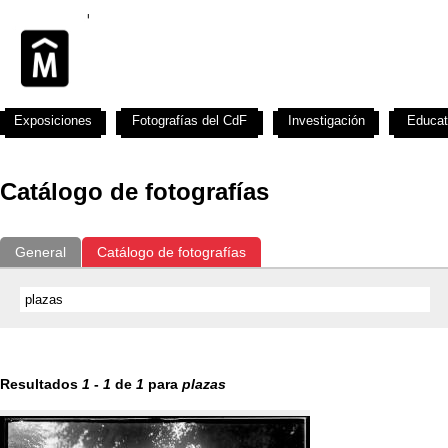
Exposiciones
Fotografías del CdF
Investigación
Educat
Catálogo de fotografías
General
Catálogo de fotografías
Resultados
1
-
1
de
1
para
plazas