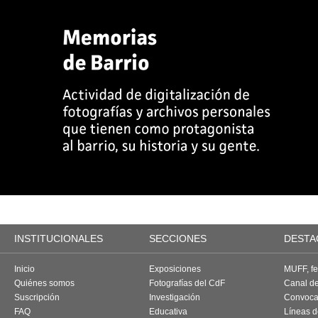
INSTITUCIONALES
SECCIONES
DESTA
Inicio
Exposiciones
MUFF, fes
Quiénes somos
Fotografías del CdF
Canal d
Suscripción
Investigación
Convoca
FAQ
Educativa
Líneas d