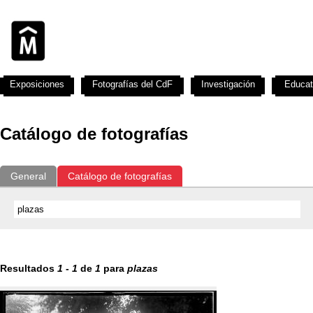
Exposiciones
Fotografías del CdF
Investigación
Educat
Catálogo de fotografías
General
Catálogo de fotografías
Resultados
1
-
1
de
1
para
plazas