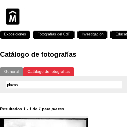
Exposiciones
Fotografías del CdF
Investigación
Educat
Catálogo de fotografías
General
Catálogo de fotografías
Resultados
1
-
1
de
1
para
plazas