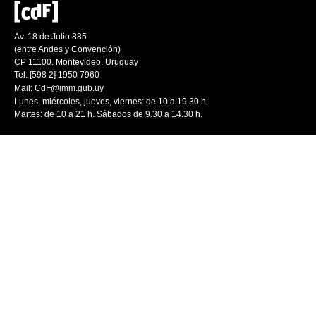
Av. 18 de Julio 885
(entre Andes y Convención)
CP 11100. Montevideo. Uruguay
Tel: [598 2] 1950 7960
Mail:
CdF@imm.gub.uy
Lunes, miércoles, jueves, viernes: de 10 a 19.30 h.
Martes: de 10 a 21 h. Sábados de 9.30 a 14.30 h.