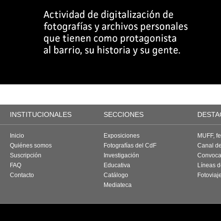
INSTITUCIONALES
SECCIONES
DESTA
Inicio
Exposiciones
MUFF, fes
Quiénes somos
Fotografías del CdF
Canal d
Suscripción
Investigación
Convoca
FAQ
Educativa
Líneas d
Contacto
Catálogo
Fotoviaj
Mediateca