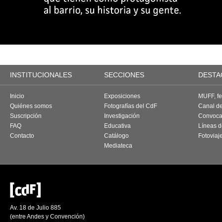
INSTITUCIONALES
SECCIONES
DESTA
Inicio
Exposiciones
MUFF, fes
Quiénes somos
Fotografías del CdF
Canal d
Suscripción
Investigación
Convoca
FAQ
Educativa
Líneas d
Contacto
Catálogo
Fotoviaj
Mediateca
Av. 18 de Julio 885
(entre Andes y Convención)