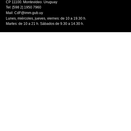
CP 11100. Montevideo. Uruguay
Tel: [598 2] 1950 7960
Mail:
CdF@imm.gub.uy
Lunes, miércoles, jueves, viernes: de 10 a 19.30 h.
Martes: de 10 a 21 h. Sábados de 9.30 a 14.30 h.