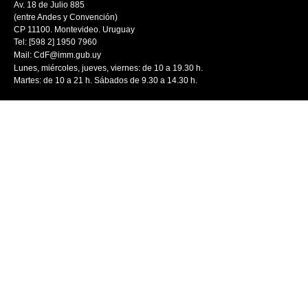
Av. 18 de Julio 885
(entre Andes y Convención)
CP 11100. Montevideo. Uruguay
Tel: [598 2] 1950 7960
Mail:
CdF@imm.gub.uy
Lunes, miércoles, jueves, viernes: de 10 a 19.30 h.
Martes: de 10 a 21 h. Sábados de 9.30 a 14.30 h.