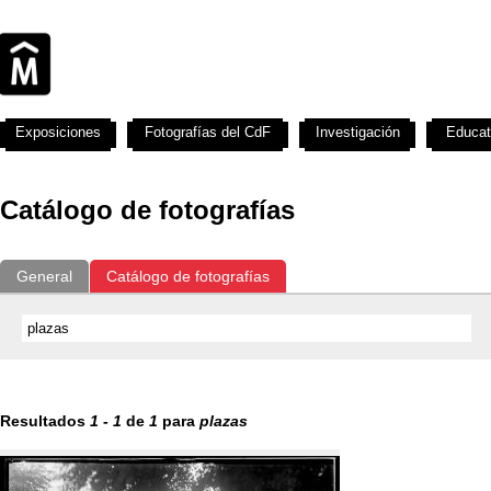
Exposiciones
Fotografías del CdF
Investigación
Educat
Catálogo de fotografías
General
Catálogo de fotografías
Resultados
1
-
1
de
1
para
plazas