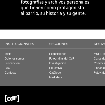
INSTITUCIONALES
SECCIONES
DESTA
Inicio
Exposiciones
MUFF, fes
Quiénes somos
Fotografías del CdF
Canal d
Suscripción
Investigación
Convoca
FAQ
Educativa
Líneas d
Contacto
Catálogo
Fotoviaj
Mediateca