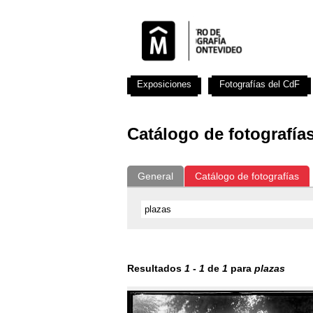
Exposiciones
Fotografías del CdF
Catálogo de fotografía
General
Catálogo de fotografías
Resultados
1
-
1
de
1
para
plazas