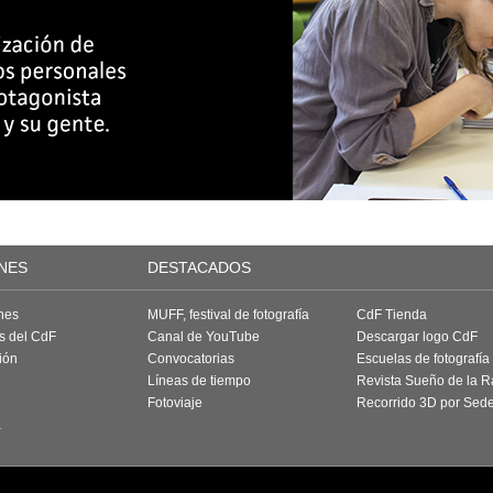
NES
DESTACADOS
nes
MUFF, festival de fotografía
CdF Tienda
as del CdF
Canal de YouTube
Descargar logo CdF
ión
Convocatorias
Escuelas de fotografía
Líneas de tiempo
Revista Sueño de la 
Fotoviaje
Recorrido 3D por Sed
a