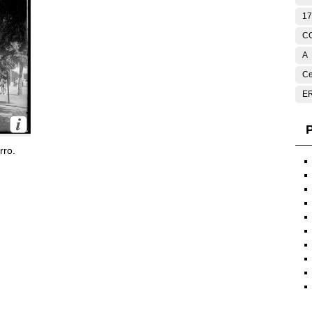
17
C
A
Ce
E
P
rro.