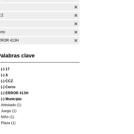
CZ
rro
RROR 413H
alabras clave
(-)
17
(-)
A
(-)
CCZ
(-)
Cerro
(-)
ERROR 413H
(-)
Municipio
Arbolado (1)
Juego (1)
Niño (1)
Plaza (1)