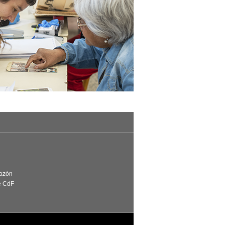
Razón
e CdF