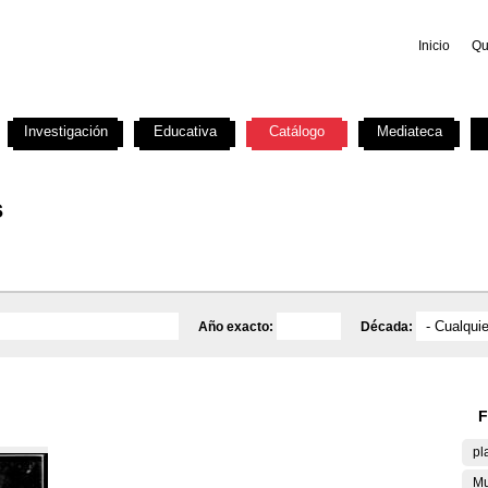
Inicio
Qu
Investigación
Educativa
Catálogo
Mediateca
s
Año exacto:
Década:
F
pl
Mu