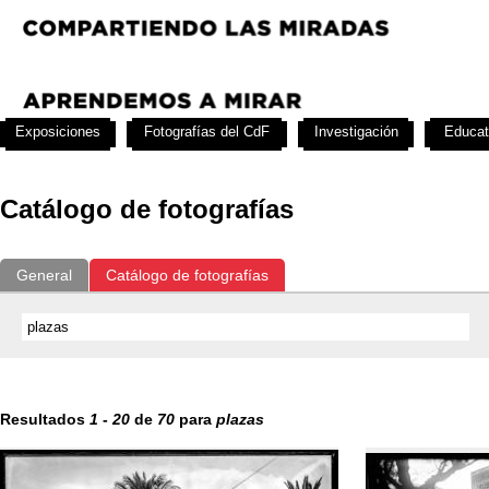
Exposiciones
Fotografías del CdF
Investigación
Educat
Catálogo de fotografías
General
Catálogo de fotografías
Resultados
1
-
20
de
70
para
plazas