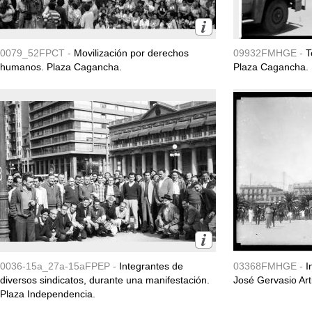
0079_52FPCT -
Movilización por derechos
09932FMHGE -
T
humanos. Plaza Cagancha.
Plaza Cagancha.
0036-15a_27a-15aFPEP -
Integrantes de
03368FMHGE -
I
diversos sindicatos, durante una manifestación.
José Gervasio Art
Plaza Independencia.