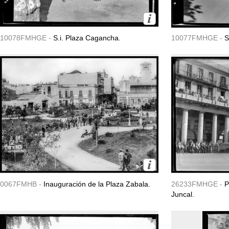
10078FMHGE -
S.i. Plaza Cagancha.
10077FMHGE -
S
0067FMHB -
Inauguración de la Plaza Zabala.
26233FMHGE -
P
Juncal.