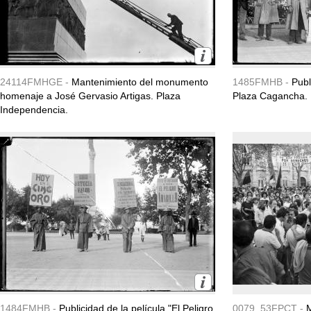
24114FMHGE -
Mantenimiento del monumento
1485FMHB -
Publ
homenaje a José Gervasio Artigas. Plaza
Plaza Cagancha.
Independencia.
1484FMHB -
Publicidad de la película "El Peligro
0079_53FPCT -
M