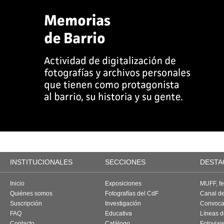
INSTITUCIONALES
SECCIONES
DESTA
Inicio
Exposiciones
MUFF, fes
Quiénes somos
Fotografías del CdF
Canal d
Suscripción
Investigación
Convoca
FAQ
Educativa
Líneas d
Contacto
Catálogo
Fotoviaj