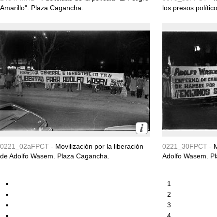
Amarillo". Plaza Cagancha.
los presos políti
0221_02aFPCT -
Movilización por la liberación
0221_30FPCT -
M
de Adolfo Wasem. Plaza Cagancha.
Adolfo Wasem. P
1
2
3
4