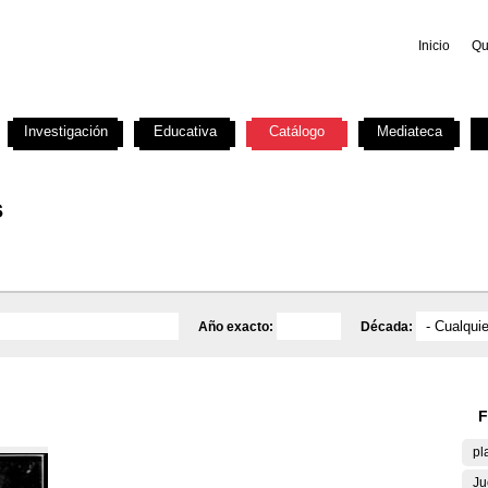
Inicio
Qu
Investigación
Educativa
Catálogo
Mediateca
s
Año exacto:
Década:
F
pl
Ju