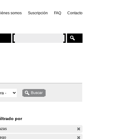
iénes somos
Suscripción
FAQ
Contacto
iltrado por
azas
ego