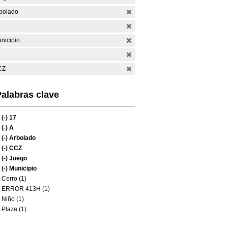
bolado
nicipio
CZ
alabras clave
(-)
17
(-)
A
(-)
Arbolado
(-)
CCZ
(-)
Juego
(-)
Municipio
Cerro (1)
ERROR 413H (1)
Niño (1)
Plaza (1)