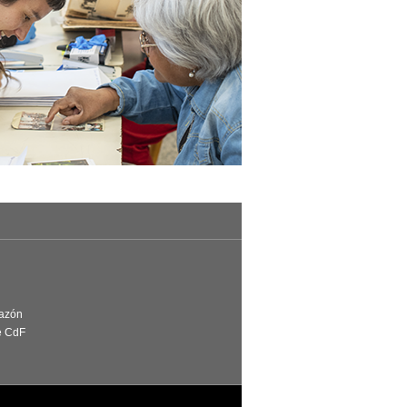
Razón
e CdF