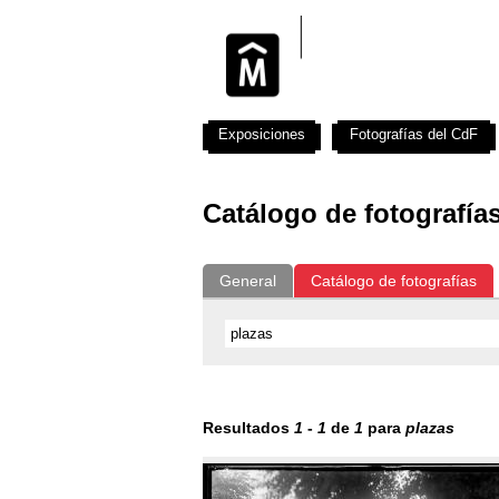
Exposiciones
Fotografías del CdF
Catálogo de fotografía
General
Catálogo de fotografías
Resultados
1
-
1
de
1
para
plazas