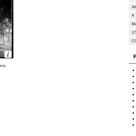
Ar
A
Mu
17
C
P
rro.