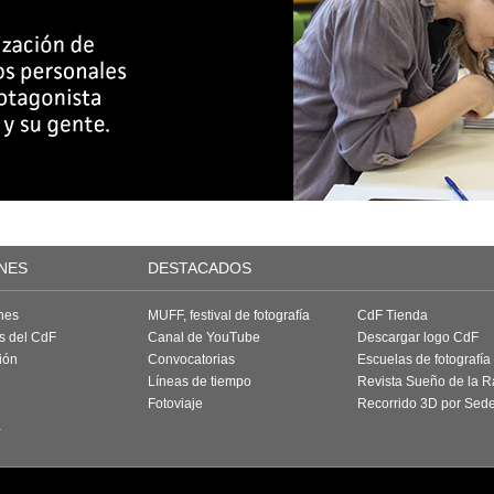
NES
DESTACADOS
nes
MUFF, festival de fotografía
CdF Tienda
as del CdF
Canal de YouTube
Descargar logo CdF
ión
Convocatorias
Escuelas de fotografía
Líneas de tiempo
Revista Sueño de la 
Fotoviaje
Recorrido 3D por Sed
a