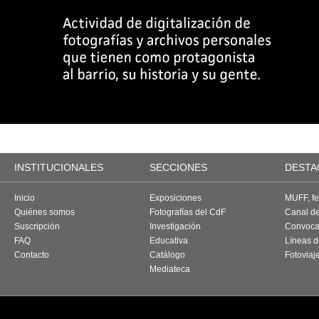
INSTITUCIONALES
SECCIONES
DESTA
Inicio
Exposiciones
MUFF, fes
Quiénes somos
Fotografías del CdF
Canal d
Suscripción
Investigación
Convoca
FAQ
Educativa
Líneas d
Contacto
Catálogo
Fotoviaj
Mediateca