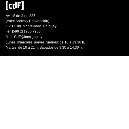
Av. 18 de Julio 885
(entre Andes y Convención)
CP 11100. Montevideo. Uruguay
Tel: [598 2] 1950 7960
Mail:
CdF@imm.gub.uy
Lunes, miércoles, jueves, viernes: de 10 a 19.30 h.
Martes: de 10 a 21 h. Sábados de 9.30 a 14.30 h.