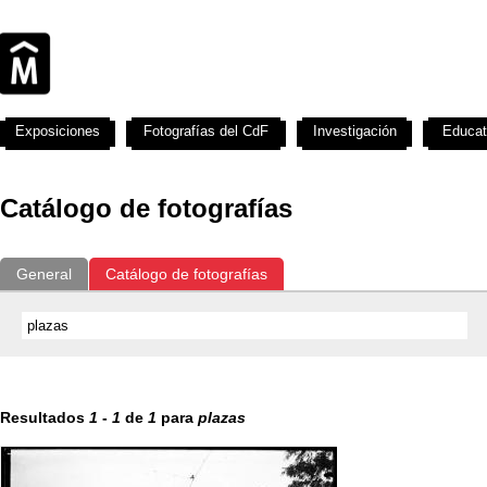
Exposiciones
Fotografías del CdF
Investigación
Educat
Catálogo de fotografías
General
Catálogo de fotografías
Resultados
1
-
1
de
1
para
plazas