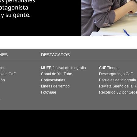
NES
DESTACADOS
nes
MUFF, festival de fotografía
CdF Tienda
as del CdF
Canal de YouTube
Descargar logo CdF
ión
Convocatorias
Escuelas de fotografía
Líneas de tiempo
Revista Sueño de la 
Fotoviaje
Recorrido 3D por Sed
a