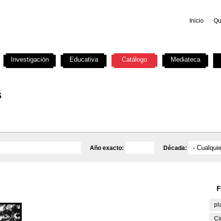
Inicio
Qu
Investigación
Educativa
Catálogo
Mediateca
s
Año exacto:
Década:
F
pl
Ci