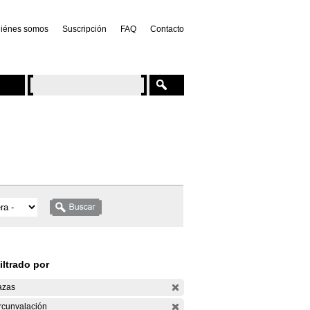
iénes somos
Suscripción
FAQ
Contacto
iltrado por
azas
rcunvalación