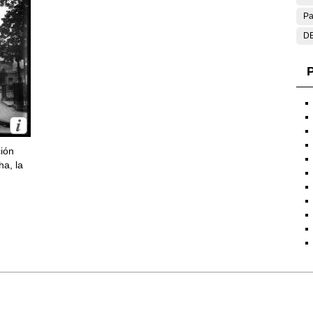
Pa
DE
P
ción
ha, la