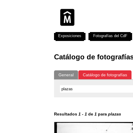
Exposiciones
Fotografías del CdF
Catálogo de fotografía
General
Catálogo de fotografías
Resultados
1
-
1
de
1
para
plazas