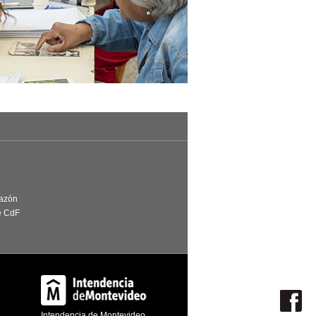
Razón
e CdF
Intendencia de Montevideo