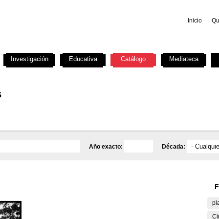
Inicio
Qu
Investigación
Educativa
Catálogo
Mediateca
s
Año exacto:
Década:
F
pl
Ci