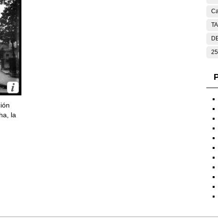
Ca
T
DE
25
P
ción
ha, la