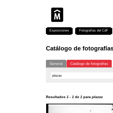
Exposiciones
Fotografías del CdF
Catálogo de fotografía
General
Catálogo de fotografías
Resultados
1
-
1
de
1
para
plazas