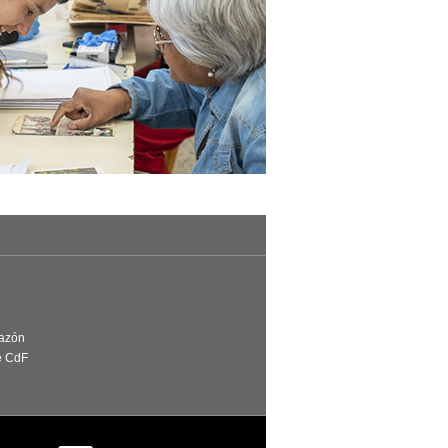
Razón
e CdF