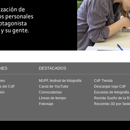
NES
DESTACADOS
nes
MUFF, festival de fotografía
CdF Tienda
as del CdF
Canal de YouTube
Descargar logo CdF
ión
Convocatorias
Escuelas de fotografía
Líneas de tiempo
Revista Sueño de la 
Fotoviaje
Recorrido 3D por Sed
a