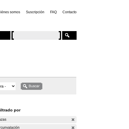
iénes somos
Suscripción
FAQ
Contacto
iltrado por
azas
rcunvalación