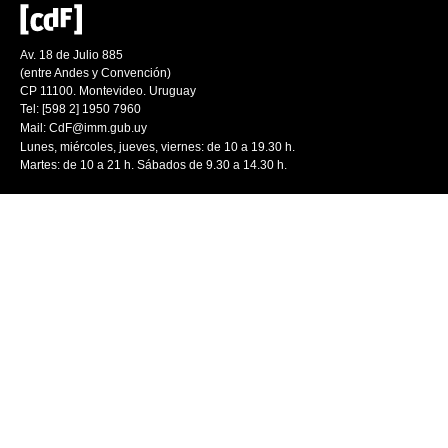
Av. 18 de Julio 885
(entre Andes y Convención)
CP 11100. Montevideo. Uruguay
Tel: [598 2] 1950 7960
Mail:
CdF@imm.gub.uy
Lunes, miércoles, jueves, viernes: de 10 a 19.30 h.
Martes: de 10 a 21 h. Sábados de 9.30 a 14.30 h.