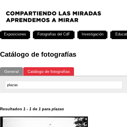
Exposiciones
Fotografías del CdF
Investigación
Educat
Catálogo de fotografías
General
Catálogo de fotografías
Resultados
1
-
1
de
1
para
plazas