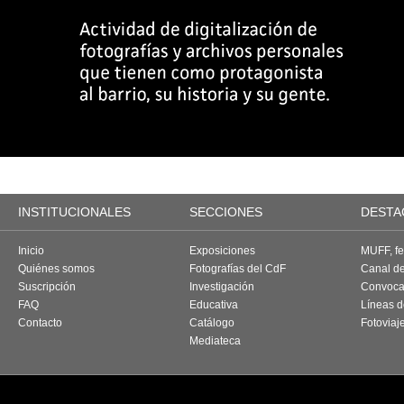
INSTITUCIONALES
SECCIONES
DESTA
Inicio
Exposiciones
MUFF, fes
Quiénes somos
Fotografías del CdF
Canal d
Suscripción
Investigación
Convoca
FAQ
Educativa
Líneas d
Contacto
Catálogo
Fotoviaj
Mediateca