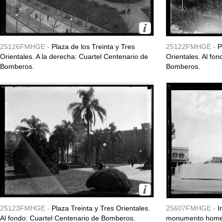
25126FMHGE -
Plaza de los Treinta y Tres
25122FMHGE -
P
Orientales. A la derecha: Cuartel Centenario de
Orientales. Al fo
Bomberos.
Bomberos.
25123FMHGE -
Plaza Treinta y Tres Orientales.
25607FMHGE -
I
Al fondo: Cuartel Centenario de Bomberos.
monumento homena