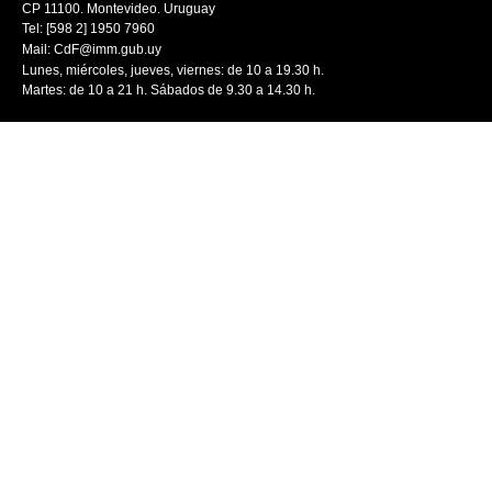
CP 11100. Montevideo. Uruguay
Tel: [598 2] 1950 7960
Mail:
CdF@imm.gub.uy
Lunes, miércoles, jueves, viernes: de 10 a 19.30 h.
Martes: de 10 a 21 h. Sábados de 9.30 a 14.30 h.