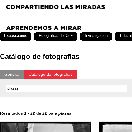
Exposiciones
Fotografías del CdF
Investigación
Educat
Catálogo de fotografías
General
Catálogo de fotografías
Resultados
1
-
12
de
12
para
plazas