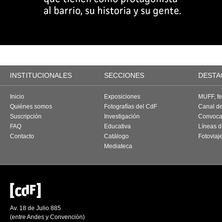
INSTITUCIONALES
SECCIONES
DESTA
Inicio
Exposiciones
MUFF, fes
Quiénes somos
Fotografías del CdF
Canal d
Suscripción
Investigación
Convoca
FAQ
Educativa
Líneas d
Contacto
Catálogo
Fotoviaj
Mediateca
Av. 18 de Julio 885
(entre Andes y Convención)