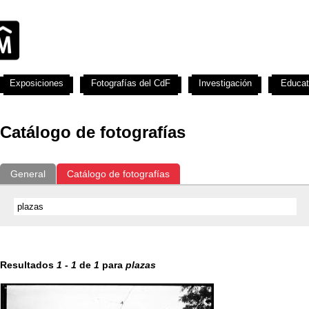
Exposiciones
Fotografías del CdF
Investigación
Educat
Catálogo de fotografías
General
Catálogo de fotografías
Resultados
1
-
1
de
1
para
plazas