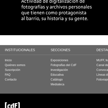
INSTITUCIONALES
SECCIONES
DESTA
Inicio
Exposiciones
MUFF, fes
Quiénes somos
Fotografías del CdF
Canal d
Suscripción
Investigación
Convoca
FAQ
Educativa
Líneas d
Contacto
Catálogo
Fotoviaj
Mediateca