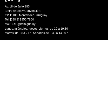
Av. 18 de Julio 885
(entre Andes y Convención)
CP 11100. Montevideo. Uruguay
Tel: [598 2] 1950 7960
Mail:
CdF@imm.gub.uy
Lunes, miércoles, jueves, viernes: de 10 a 19.30 h.
Martes: de 10 a 21 h. Sábados de 9.30 a 14.30 h.