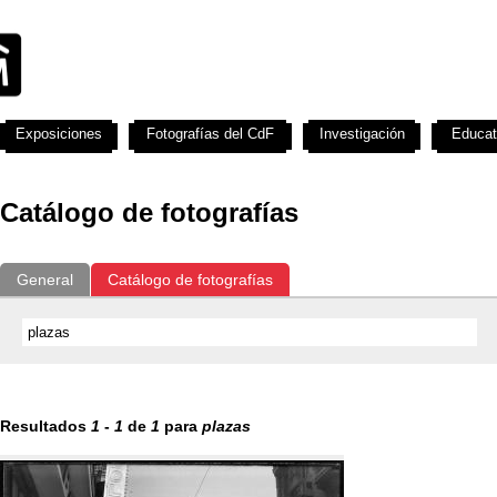
Exposiciones
Fotografías del CdF
Investigación
Educat
Catálogo de fotografías
General
Catálogo de fotografías
Resultados
1
-
1
de
1
para
plazas