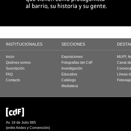
INSTITUCIONALES
SECCIONES
DESTA
Inicio
Exposiciones
MUFF, fes
Quiénes somos
Fotografías del CdF
Canal d
Suscripción
Investigación
Convoca
FAQ
Educativa
Líneas d
Contacto
Catálogo
Fotoviaj
Mediateca
Av. 18 de Julio 885
(entre Andes y Convención)