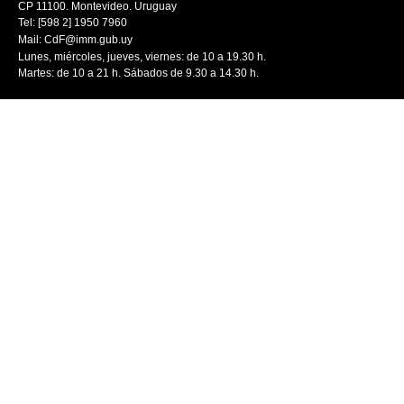
CP 11100. Montevideo. Uruguay
Tel: [598 2] 1950 7960
Mail:
CdF@imm.gub.uy
Lunes, miércoles, jueves, viernes: de 10 a 19.30 h.
Martes: de 10 a 21 h. Sábados de 9.30 a 14.30 h.