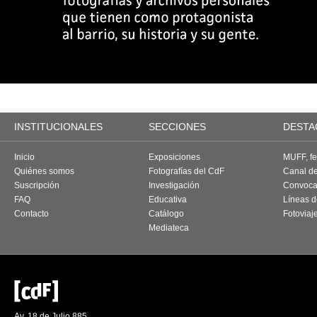
INSTITUCIONALES
SECCIONES
DESTA
Inicio
Exposiciones
MUFF, fes
Quiénes somos
Fotografías del CdF
Canal d
Suscripción
Investigación
Convoca
FAQ
Educativa
Líneas d
Contacto
Catálogo
Fotoviaj
Mediateca
Av. 18 de Julio 885