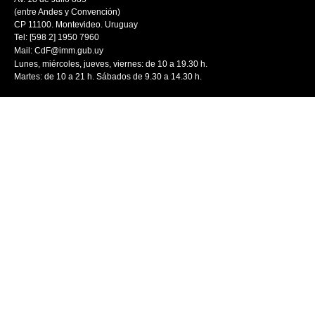
(entre Andes y Convención)
CP 11100. Montevideo. Uruguay
Tel: [598 2] 1950 7960
Mail:
CdF@imm.gub.uy
Lunes, miércoles, jueves, viernes: de 10 a 19.30 h.
Martes: de 10 a 21 h. Sábados de 9.30 a 14.30 h.