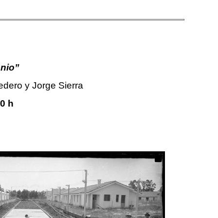
onio”
dero y Jorge Sierra
30 h