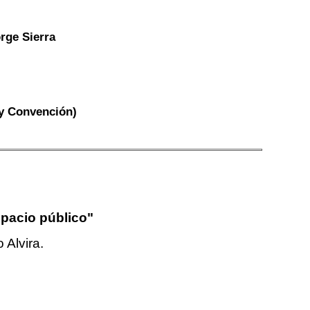
rge Sierra
 y Convención)
spacio público"
 Alvira.
h