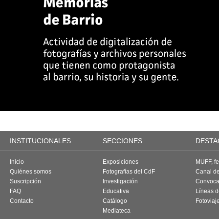
INSTITUCIONALES
SECCIONES
DESTA
Inicio
Exposiciones
MUFF, fes
Quiénes somos
Fotografías del CdF
Canal d
Suscripción
Investigación
Convoca
FAQ
Educativa
Líneas d
Contacto
Catálogo
Fotoviaj
Mediateca