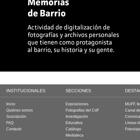
INSTITUCIONALES
SECCIONES
DESTA
Inicio
Exposiciones
MUFF, fes
Quiénes somos
Fotografías del CdF
Canal d
Suscripción
Investigación
Convoca
FAQ
Educativa
Líneas d
Contacto
Catálogo
Fotoviaj
Mediateca