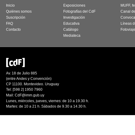
Inicio
Exposiciones
MUFF, fes
Quiénes somos
Fotografías del CdF
Canal d
Suscripción
Investigación
Convoca
FAQ
Educativa
Líneas d
Contacto
Catálogo
Fotoviaj
Mediateca
Av. 18 de Julio 885
(entre Andes y Convención)
CP 11100. Montevideo. Uruguay
Tel: [598 2] 1950 7960
Mail:
CdF@imm.gub.uy
Lunes, miércoles, jueves, viernes: de 10 a 19.30 h.
Martes: de 10 a 21 h. Sábados de 9.30 a 14.30 h.