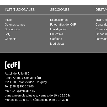
INSTITUCIONALES
SECCIONES
DESTA
Inicio
Exposiciones
MUFF, fes
Quiénes somos
Fotografías del CdF
Canal d
Suscripción
Investigación
Convoca
FAQ
Educativa
Líneas d
Contacto
Catálogo
Fotoviaj
Mediateca
Av. 18 de Julio 885
(entre Andes y Convención)
CP 11100. Montevideo. Uruguay
Tel: [598 2] 1950 7960
Mail:
CdF@imm.gub.uy
Lunes, miércoles, jueves, viernes: de 10 a 19.30 h.
Martes: de 10 a 21 h. Sábados de 9.30 a 14.30 h.