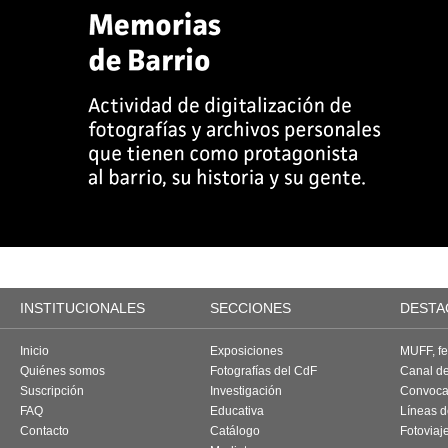
INSTITUCIONALES
SECCIONES
DESTA
Inicio
Exposiciones
MUFF, fes
Quiénes somos
Fotografías del CdF
Canal d
Suscripción
Investigación
Convoca
FAQ
Educativa
Líneas d
Contacto
Catálogo
Fotoviaj