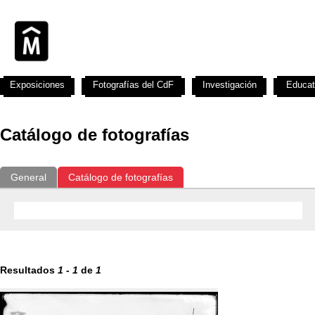
Exposiciones
Fotografías del CdF
Investigación
Educat
Catálogo de fotografías
General
Catálogo de fotografías
Resultados
1
-
1
de
1