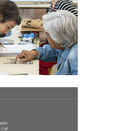
Razón
e CdF