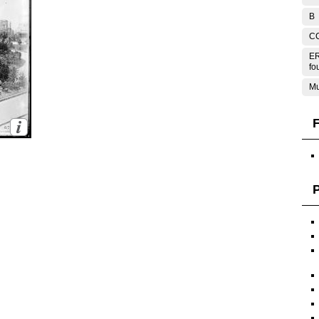
B
C
ER
fo
Mu
F
P