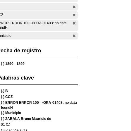
CZ
ROR ERROR 100-->ORA-01403: no data
undH
nicipio
echa de registro
(-)
1890 - 1899
alabras clave
(-)
B
(-)
CCZ
(-)
ERROR ERROR 100-->ORA-01403: no data
foundH
(-)
Municipio
(-)
ZABALA Bruno Mauricio de
01 (1)
Ciudad Vieja (1)