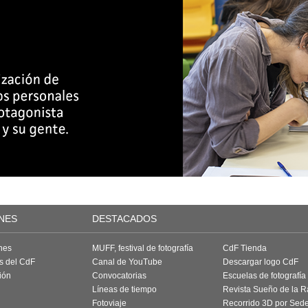
NES
DESTACADOS
nes
MUFF, festival de fotografía
CdF Tienda
as del CdF
Canal de YouTube
Descargar logo CdF
ión
Convocatorias
Escuelas de fotografía
Líneas de tiempo
Revista Sueño de la 
Fotoviaje
Recorrido 3D por Sed