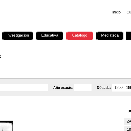
Inicio
Qu
Investigación
Educativa
Catálogo
Mediateca
s
Año exacto:
Década:
F
ZA
18