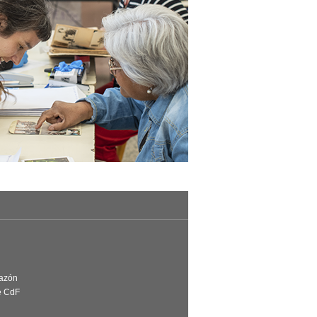
Razón
e CdF