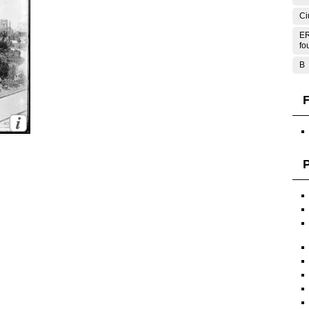
Ci
ER
fo
B
F
P