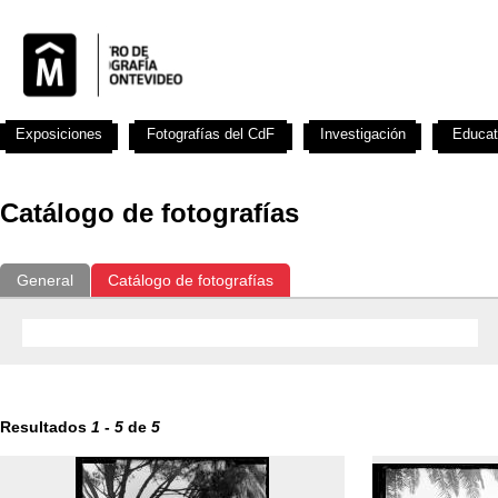
Exposiciones
Fotografías del CdF
Investigación
Educat
Catálogo de fotografías
General
Catálogo de fotografías
Resultados
1
-
5
de
5