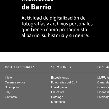
INSTITUCIONALES
SECCIONES
DESTA
Inicio
Exposiciones
MUFF, fes
Quiénes somos
Fotografías del CdF
Canal d
Suscripción
Investigación
Convoca
FAQ
Educativa
Líneas d
Contacto
Catálogo
Fotoviaj
Mediateca