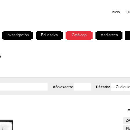
Inicio
Qu
Investigación
Educativa
Catálogo
Mediateca
s
Año exacto:
Década:
F
ZA
Pl