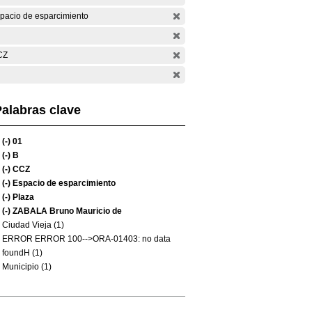
pacio de esparcimiento
CZ
alabras clave
(-)
01
(-)
B
(-)
CCZ
(-)
Espacio de esparcimiento
(-)
Plaza
(-)
ZABALA Bruno Mauricio de
Ciudad Vieja (1)
ERROR ERROR 100-->ORA-01403: no data
foundH (1)
Municipio (1)