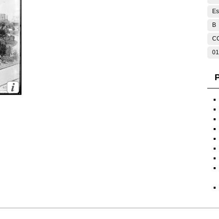
Es
B
C
01
P