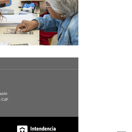
Razón
e CdF