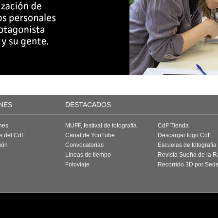
NES
DESTACADOS
nes
MUFF, festival de fotografía
CdF Tienda
as del CdF
Canal de YouTube
Descargar logo CdF
ión
Convocatorias
Escuelas de fotografía
Líneas de tiempo
Revista Sueño de la 
Fotoviaje
Recorrido 3D por Sed
a