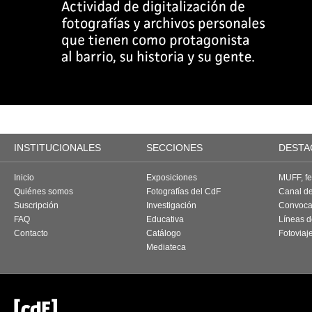
INSTITUCIONALES
SECCIONES
DESTA
Inicio
Exposiciones
MUFF, fes
Quiénes somos
Fotografías del CdF
Canal d
Suscripción
Investigación
Convoca
FAQ
Educativa
Líneas d
Contacto
Catálogo
Fotoviaj
Mediateca