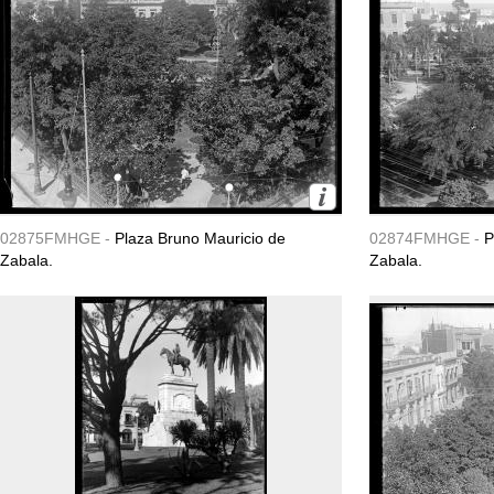
02875FMHGE -
Plaza Bruno Mauricio de
02874FMHGE -
P
Zabala.
Zabala.