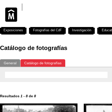
Exposiciones
Fotografías del CdF
Investigación
Educat
Catálogo de fotografías
General
Catálogo de fotografías
Resultados
1
-
8
de
8