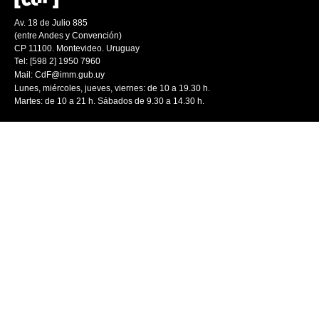
Av. 18 de Julio 885
(entre Andes y Convención)
CP 11100. Montevideo. Uruguay
Tel: [598 2] 1950 7960
Mail:
CdF@imm.gub.uy
Lunes, miércoles, jueves, viernes: de 10 a 19.30 h.
Martes: de 10 a 21 h. Sábados de 9.30 a 14.30 h.