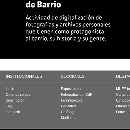
INSTITUCIONALES
SECCIONES
DESTA
Inicio
Exposiciones
MUFF, fes
Quiénes somos
Fotografías del CdF
Canal d
Suscripción
Investigación
Convoca
FAQ
Educativa
Líneas d
Contacto
Catálogo
Fotoviaj
Mediateca