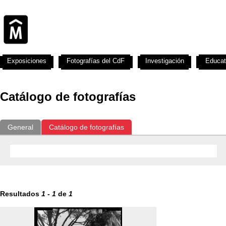
Exposiciones
Fotografías del CdF
Investigación
Educat
Catálogo de fotografías
General
Catálogo de fotografías
Resultados
1
-
1
de
1