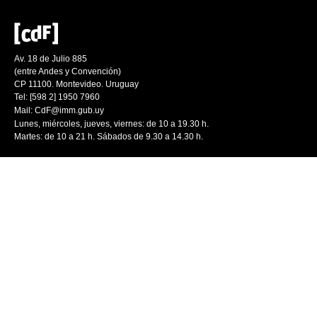
Av. 18 de Julio 885
(entre Andes y Convención)
CP 11100. Montevideo. Uruguay
Tel: [598 2] 1950 7960
Mail:
CdF@imm.gub.uy
Lunes, miércoles, jueves, viernes: de 10 a 19.30 h.
Martes: de 10 a 21 h. Sábados de 9.30 a 14.30 h.