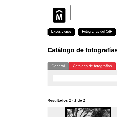
Exposiciones
Fotografías del CdF
Catálogo de fotografía
General
Catálogo de fotografías
Resultados
1
-
1
de
1