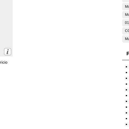
Mo
M
01
C
Mu
P
icio