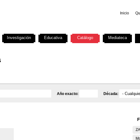
Inicio
Qu
Investigación
Educativa
Catálogo
Mediateca
s
Año exacto:
Década:
F
ZA
Mo