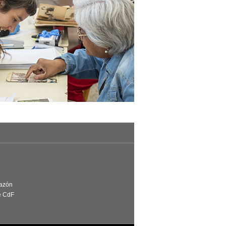
Razón
e CdF