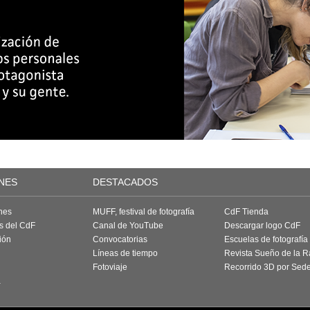
NES
DESTACADOS
nes
MUFF, festival de fotografía
CdF Tienda
as del CdF
Canal de YouTube
Descargar logo CdF
ión
Convocatorias
Escuelas de fotografía
Líneas de tiempo
Revista Sueño de la 
Fotoviaje
Recorrido 3D por Sed
a