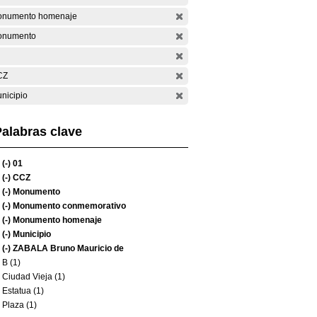
numento homenaje
onumento
CZ
nicipio
alabras clave
(-)
01
(-)
CCZ
(-)
Monumento
(-)
Monumento conmemorativo
(-)
Monumento homenaje
(-)
Municipio
(-)
ZABALA Bruno Mauricio de
B (1)
Ciudad Vieja (1)
Estatua (1)
Plaza (1)