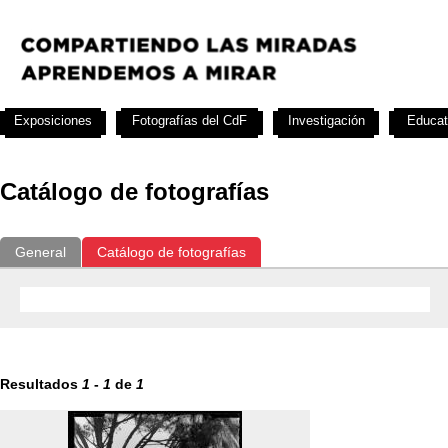
Exposiciones
Fotografías del CdF
Investigación
Educat
Catálogo de fotografías
General
Catálogo de fotografías
Resultados
1
-
1
de
1