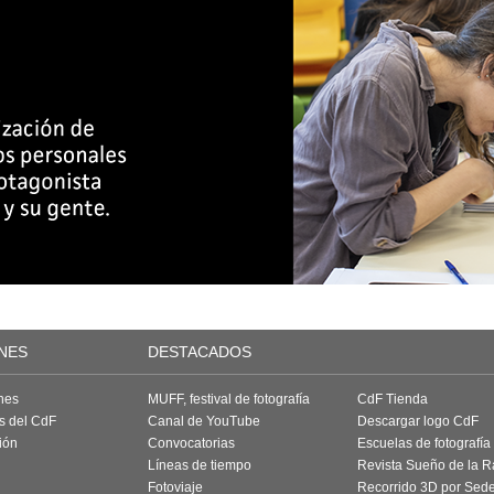
NES
DESTACADOS
nes
MUFF, festival de fotografía
CdF Tienda
as del CdF
Canal de YouTube
Descargar logo CdF
ión
Convocatorias
Escuelas de fotografía
Líneas de tiempo
Revista Sueño de la 
Fotoviaje
Recorrido 3D por Sed