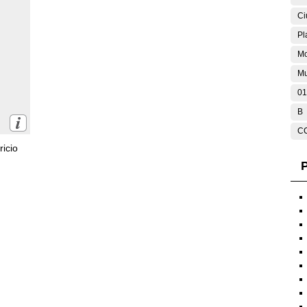
Ci
Pl
M
Mu
01
B
C
icio
P