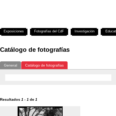
Exposiciones
Fotografías del CdF
Investigación
Educat
Catálogo de fotografías
General
Catálogo de fotografías
Resultados
1
-
1
de
1