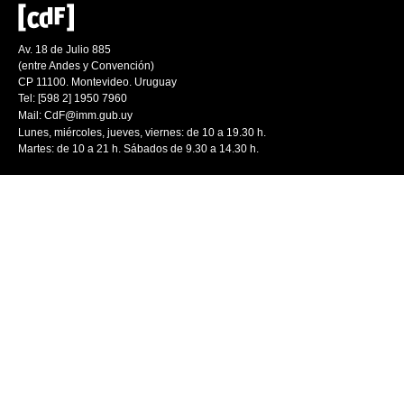
Av. 18 de Julio 885
(entre Andes y Convención)
CP 11100. Montevideo. Uruguay
Tel: [598 2] 1950 7960
Mail:
CdF@imm.gub.uy
Lunes, miércoles, jueves, viernes: de 10 a 19.30 h.
Martes: de 10 a 21 h. Sábados de 9.30 a 14.30 h.