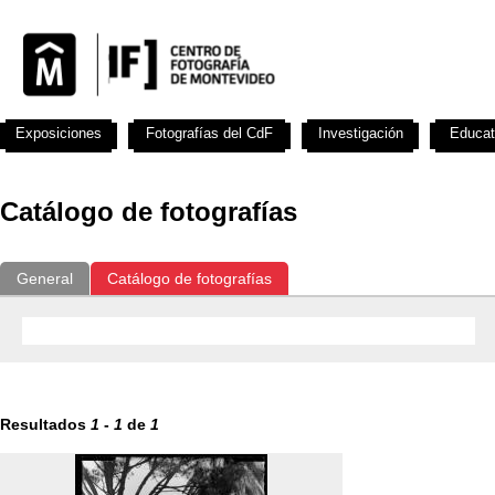
Exposiciones
Fotografías del CdF
Investigación
Educat
Catálogo de fotografías
General
Catálogo de fotografías
Resultados
1
-
1
de
1