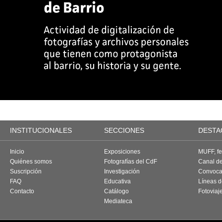
INSTITUCIONALES
SECCIONES
DESTA
Inicio
Exposiciones
MUFF, fes
Quiénes somos
Fotografías del CdF
Canal d
Suscripción
Investigación
Convoca
FAQ
Educativa
Líneas d
Contacto
Catálogo
Fotoviaj
Mediateca