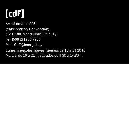
Av. 18 de Julio 885
(entre Andes y Convención)
CP 11100. Montevideo. Uruguay
Tel: [598 2] 1950 7960
Mail:
CdF@imm.gub.uy
Lunes, miércoles, jueves, viernes: de 10 a 19.30 h.
Martes: de 10 a 21 h. Sábados de 9.30 a 14.30 h.