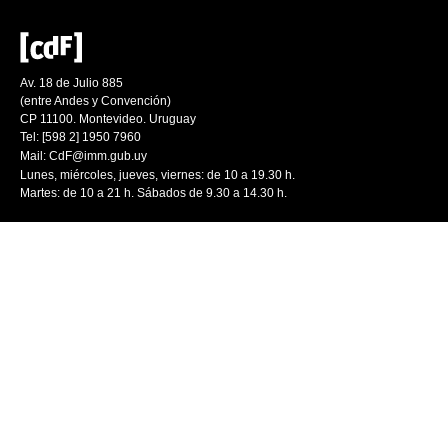
Av. 18 de Julio 885
(entre Andes y Convención)
CP 11100. Montevideo. Uruguay
Tel: [598 2] 1950 7960
Mail:
CdF@imm.gub.uy
Lunes, miércoles, jueves, viernes: de 10 a 19.30 h.
Martes: de 10 a 21 h. Sábados de 9.30 a 14.30 h.