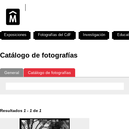
Exposiciones
Fotografías del CdF
Investigación
Educat
Catálogo de fotografías
General
Catálogo de fotografías
Resultados
1
-
1
de
1