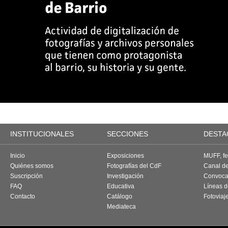
INSTITUCIONALES
SECCIONES
DESTA
Inicio
Exposiciones
MUFF, fes
Quiénes somos
Fotografías del CdF
Canal d
Suscripción
Investigación
Convoca
FAQ
Educativa
Líneas d
Contacto
Catálogo
Fotoviaj
Mediateca