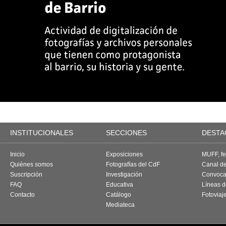
INSTITUCIONALES
SECCIONES
DESTA
Inicio
Exposiciones
MUFF, fes
Quiénes somos
Fotografías del CdF
Canal d
Suscripción
Investigación
Convoca
FAQ
Educativa
Líneas d
Contacto
Catálogo
Fotoviaj
Mediateca