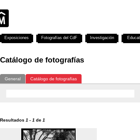
Exposiciones
Fotografías del CdF
Investigación
Educat
Catálogo de fotografías
General
Catálogo de fotografías
Resultados
1
-
1
de
1