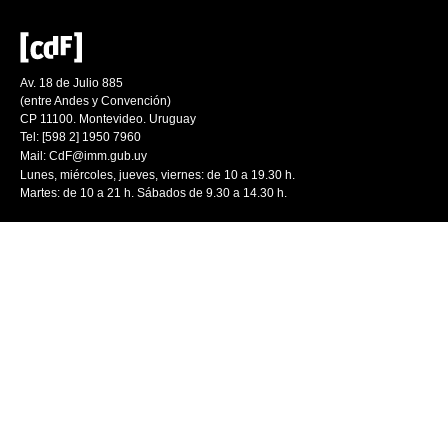
Av. 18 de Julio 885
(entre Andes y Convención)
CP 11100. Montevideo. Uruguay
Tel: [598 2] 1950 7960
Mail:
CdF@imm.gub.uy
Lunes, miércoles, jueves, viernes: de 10 a 19.30 h.
Martes: de 10 a 21 h. Sábados de 9.30 a 14.30 h.