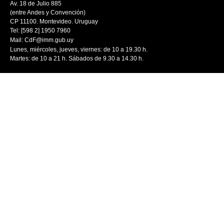
Av. 18 de Julio 885
(entre Andes y Convención)
CP 11100. Montevideo. Uruguay
Tel: [598 2] 1950 7960
Mail:
CdF@imm.gub.uy
Lunes, miércoles, jueves, viernes: de 10 a 19.30 h.
Martes: de 10 a 21 h. Sábados de 9.30 a 14.30 h.