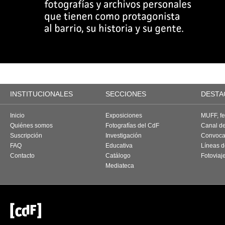
INSTITUCIONALES
SECCIONES
DESTA
Inicio
Exposiciones
MUFF, fes
Quiénes somos
Fotografías del CdF
Canal d
Suscripción
Investigación
Convoca
FAQ
Educativa
Líneas d
Contacto
Catálogo
Fotoviaj
Mediateca