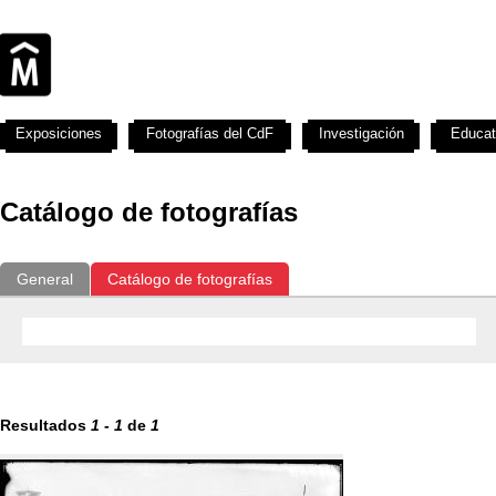
Exposiciones
Fotografías del CdF
Investigación
Educat
Catálogo de fotografías
General
Catálogo de fotografías
Resultados
1
-
1
de
1