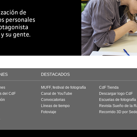
NES
DESTACADOS
nes
MUFF, festival de fotografía
CdF Tienda
as del CdF
Canal de YouTube
Descargar logo CdF
ión
Convocatorias
Escuelas de fotografía
Líneas de tiempo
Revista Sueño de la 
Fotoviaje
Recorrido 3D por Sed
a