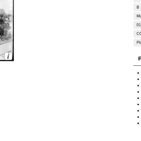
B
Mu
01
C
Pl
P