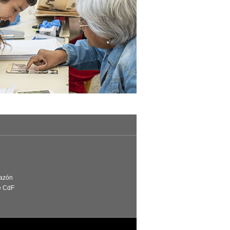
Razón
e CdF