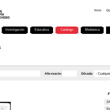
Inicio
Qu
Investigación
Educativa
Catálogo
Mediateca
s
Año exacto:
Década:
F
ZA
Es