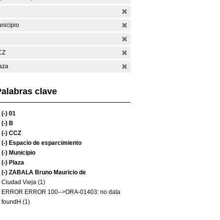
nicipio
CZ
aza
alabras clave
(-)
01
(-)
B
(-)
CCZ
(-)
Espacio de esparcimiento
(-)
Municipio
(-)
Plaza
(-)
ZABALA Bruno Mauricio de
Ciudad Vieja (1)
ERROR ERROR 100-->ORA-01403: no data
foundH (1)