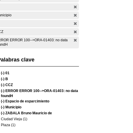
nicipio
CZ
ROR ERROR 100-->ORA-01403: no data
undH
alabras clave
(-)
01
(-)
B
(-)
CCZ
(-)
ERROR ERROR 100-->ORA-01403: no data
foundH
(-)
Espacio de esparcimiento
(-)
Municipio
(-)
ZABALA Bruno Mauricio de
Ciudad Vieja (1)
Plaza (1)