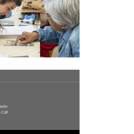
Razón
e CdF