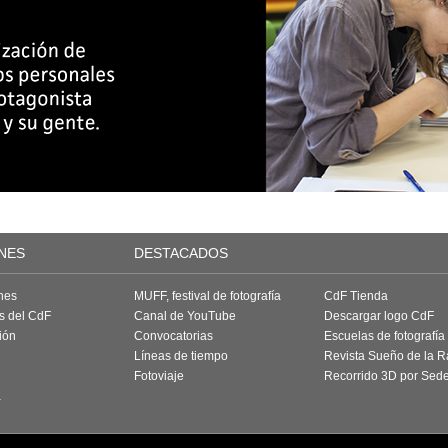
NES
DESTACADOS
nes
MUFF, festival de fotografía
CdF Tienda
as del CdF
Canal de YouTube
Descargar logo CdF
ión
Convocatorias
Escuelas de fotografía
Líneas de tiempo
Revista Sueño de la 
Fotoviaje
Recorrido 3D por Sed
a