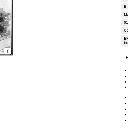
B
Mu
01
C
ER
fo
P