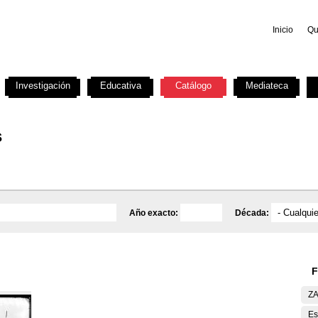
Inicio
Qu
Investigación
Educativa
Catálogo
Mediateca
s
Año exacto:
Década:
F
ZA
Es