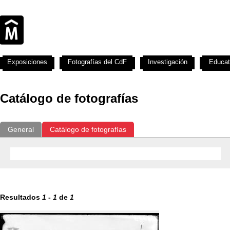
Exposiciones
Fotografías del CdF
Investigación
Educat
Catálogo de fotografías
General
Catálogo de fotografías
Resultados
1
-
1
de
1