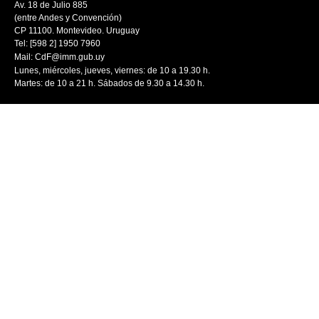
Av. 18 de Julio 885
(entre Andes y Convención)
CP 11100. Montevideo. Uruguay
Tel: [598 2] 1950 7960
Mail:
CdF@imm.gub.uy
Lunes, miércoles, jueves, viernes: de 10 a 19.30 h.
Martes: de 10 a 21 h. Sábados de 9.30 a 14.30 h.