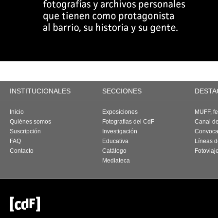
INSTITUCIONALES
SECCIONES
DESTA
Inicio
Exposiciones
MUFF, fes
Quiénes somos
Fotografías del CdF
Canal d
Suscripción
Investigación
Convoca
FAQ
Educativa
Líneas d
Contacto
Catálogo
Fotoviaj
Mediateca