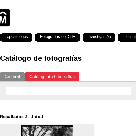
Exposiciones
Fotografías del CdF
Investigación
Educat
Catálogo de fotografías
General
Catálogo de fotografías
Resultados
1
-
1
de
1