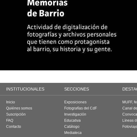
INSTITUCIONALES
SECCIONES
DESTA
Inicio
Exposiciones
MUFF, fes
Quiénes somos
Fotografías del CdF
Canal d
Suscripción
Investigación
Convoca
FAQ
Educativa
Líneas d
Contacto
Catálogo
Fotoviaj
Mediateca