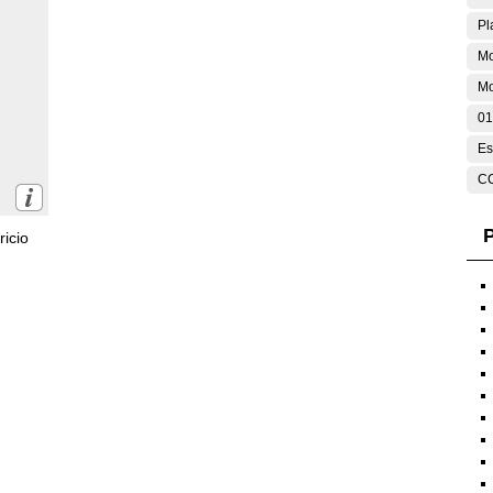
Pl
Mo
M
01
Es
C
P
icio