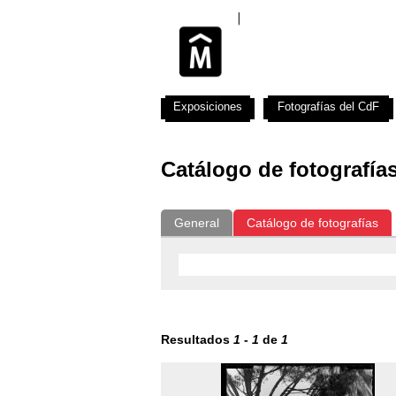
Exposiciones
Fotografías del CdF
Catálogo de fotografía
General
Catálogo de fotografías
Resultados
1
-
1
de
1