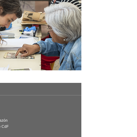
Razón
e CdF