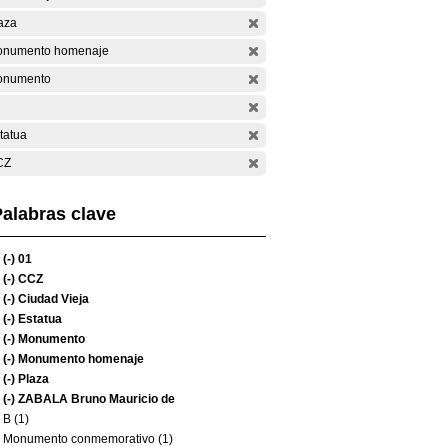
aza
numento homenaje
onumento
tatua
CZ
alabras clave
(-)
01
(-)
CCZ
(-)
Ciudad Vieja
(-)
Estatua
(-)
Monumento
(-)
Monumento homenaje
(-)
Plaza
(-)
ZABALA Bruno Mauricio de
B (1)
Monumento conmemorativo (1)