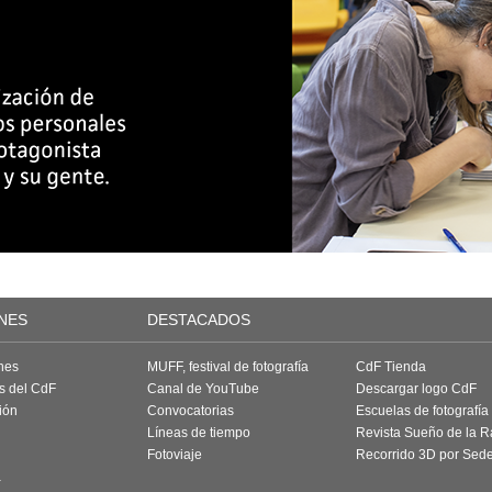
NES
DESTACADOS
nes
MUFF, festival de fotografía
CdF Tienda
as del CdF
Canal de YouTube
Descargar logo CdF
ión
Convocatorias
Escuelas de fotografía
Líneas de tiempo
Revista Sueño de la 
Fotoviaje
Recorrido 3D por Sed
a