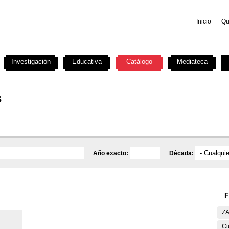
Inicio
Qu
Investigación
Educativa
Catálogo
Mediateca
s
Año exacto:
Década:
F
ZA
Ci