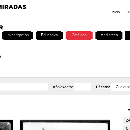
Inicio
Qu
Investigación
Educativa
Catálogo
Mediateca
s
Año exacto:
Década:
F
ZA
Ci