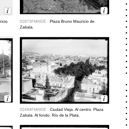
icio
02873FMHGE -
Plaza Bruno Mauricio de
Zabala.
02494FMHGE -
Ciudad Vieja. Al centro: Plaza
Zabala. Al fondo: Río de la Plata.