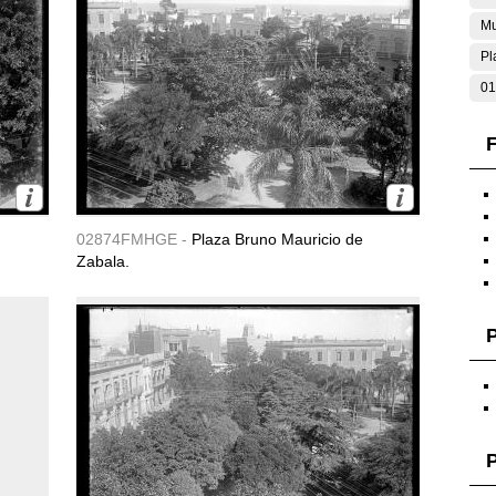
Mu
Pl
01
F
02874FMHGE -
Plaza Bruno Mauricio de
Zabala.
P